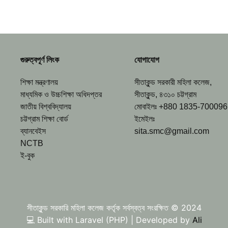
গুরুত্বপূর্ণ লিংক
যোগাযোগ
শিক্ষা মন্ত্রণালয়
সীতাকুন্ড সরকারী মহিলা কলেজ,
মাধ্যমিক ও উচ্চশিক্ষা অধিদপ্তর
সীতাকুন্ড, ৪৩১০ চট্টগ্রাম
জাতীয় বিশ্ববিদ্যালয়
মোবাইলঃ +880 1835-700096
চট্টগ্রাম শিক্ষা বোর্ড
ইমেইলঃ
ব্যানবেইস
sita.smc@gmail.com
NCTB
ই-বুক
সীতাকুন্ড সরকারি মহিলা কলেজ কর্তৃক সর্বস্বত্ব সংরক্ষিত © 2024
💻 Built with Laravel (PHP) | Developed by
Ali