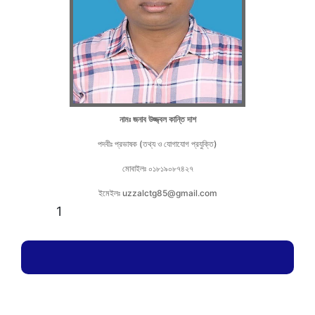
নামঃ জনাব উজ্জ্বল কান্তি দাশ
পদবীঃ প্রভাষক (তথ্য ও যোগাযোগ প্রযুক্তি)
মোবাইলঃ ০১৮১৯০৮৭৪২৭
ইমেইলঃ uzzalctg85@gmail.com
1