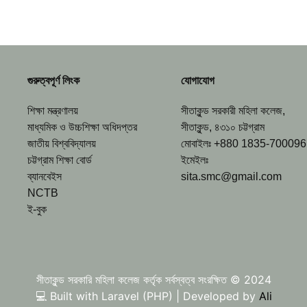
গুরুত্বপূর্ণ লিংক
যোগাযোগ
শিক্ষা মন্ত্রণালয়
সীতাকুন্ড সরকারী মহিলা কলেজ,
মাধ্যমিক ও উচ্চশিক্ষা অধিদপ্তর
সীতাকুন্ড, ৪৩১০ চট্টগ্রাম
জাতীয় বিশ্ববিদ্যালয়
মোবাইলঃ +880 1835-700096
চট্টগ্রাম শিক্ষা বোর্ড
ইমেইলঃ
ব্যানবেইস
sita.smc@gmail.com
NCTB
ই-বুক
সীতাকুন্ড সরকারি মহিলা কলেজ কর্তৃক সর্বস্বত্ব সংরক্ষিত © 2024
💻 Built with Laravel (PHP) | Developed by
Ali