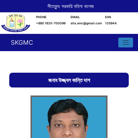
সীতাকুন্ড সরকারি মহিলা কলেজ
PHONE
EMAIL
EIIN
+880 1835-700096
sita.smc@gmail.com
135944
SKGMC
জনাব উজ্জ্বল কান্তি দাশ